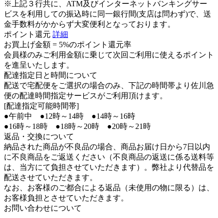
※上記３行共に、ATM及びインターネットバンキングサー
ビスを利用しての振込時に同一銀行間(支店は問わず)で、送
金手数料がかからず大変便利となっております。
ポイント還元
詳細
お買上げ金額 =
5%のポイント還元率
会員様のみご利用金額に乗じて次回ご利用に使えるポイント
を進呈いたします。
配達指定日と時間について
配送で宅配便をご選択の場合のみ、下記の時間帯より佐川急
便の配達時間指定サービスがご利用頂けます。
[配達指定可能時間帯]
●午前中 ●12時～14時 ●14時～16時
●16時～18時 ●18時～20時 ●20時～21時
返品・交換について
納品された商品が不良品の場合、商品お届け日から7日以内
に不良商品をご返送ください（不良商品の返送に係る送料等
は、当方にて負担させていただきます）。弊社より代替品を
配送させていただきます。
なお、お客様のご都合による返品（未使用の物に限る）は、
お客様負担とさせていただきます。
お問い合わせについて