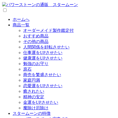
ホームへ
商品一覧
オーダーメイド製作鑑定付
おすすめ商品
その他の商品
人間関係を好転させたい
仕事運をUPさせたい
健康運をUPさせたい
勉強のお守り
原石
商売を繁盛させたい
家庭円満
恋愛運をUPさせたい
癒されたい
精神の安定
金運をUPさせたい
魔除け厄除け
スタームーンの特徴