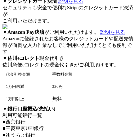
▼
クレジットカード決済
説明を見る
セキュリティも安全で便利なStripeのクレジットカード決済
が
ご利用いただけます。
▼
Amazon Pay決済
がご利用いただけます。
説明を見る
Amazonに登録されたお客様のクレジットカードや配送先情
報が面倒な入力作業なしでご利用いただけてとても便利で
す。
▼
佐川eコレクト
現金代引き
佐川急便eコレクト
の現金代引きがご利用頂けます。
代金引換金額
手数料金額
1万円未満
330円
無料
1万円以上
▼
銀行口座振込(先払い)
利用可能銀行一覧
■西京銀行
■三菱東京UFJ銀行
■ゆうちょ銀行