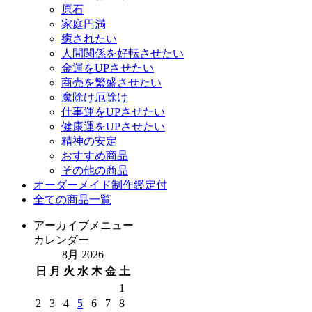
原石
家庭円満
癒されたい
人間関係を好転させたい
金運をUPさせたい
商売を繁盛させたい
魔除け厄除け
仕事運をUPさせたい
健康運をUPさせたい
精神の安定
おすすめ商品
その他の商品
オーダーメイド制作鑑定付
全ての商品一覧
アーカイブメニュー
カレンダー
8月 2026
日
月
火
水
木
金
土
1
2
3
4
5
6
7
8