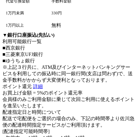
代金引換金額
手数料金額
1万円未満
330円
無料
1万円以上
▼
銀行口座振込(先払い)
利用可能銀行一覧
■西京銀行
■三菱東京UFJ銀行
■ゆうちょ銀行
※上記３行共に、ATM及びインターネットバンキングサー
ビスを利用しての振込時に同一銀行間(支店は問わず)で、送
金手数料がかからず大変便利となっております。
ポイント還元
詳細
お買上げ金額 =
5%のポイント還元率
会員様のみご利用金額に乗じて次回ご利用に使えるポイント
を進呈いたします。
配達指定日と時間について
配送で宅配便をご選択の場合のみ、下記の時間帯より佐川急
便の配達時間指定サービスがご利用頂けます。
[配達指定可能時間帯]