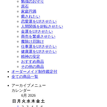
勉強のお守り
原石
家庭円満
癒されたい
恋愛運をUPさせたい
人間関係を好転させたい
金運をUPさせたい
商売を繁盛させたい
魔除け厄除け
仕事運をUPさせたい
健康運をUPさせたい
精神の安定
おすすめ商品
その他の商品
オーダーメイド制作鑑定付
全ての商品一覧
アーカイブメニュー
カレンダー
6月 2026
日
月
火
水
木
金
土
1
2
3
4
5
6