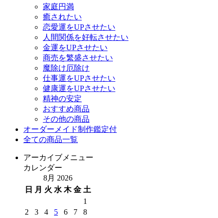
家庭円満
癒されたい
恋愛運をUPさせたい
人間関係を好転させたい
金運をUPさせたい
商売を繁盛させたい
魔除け厄除け
仕事運をUPさせたい
健康運をUPさせたい
精神の安定
おすすめ商品
その他の商品
オーダーメイド制作鑑定付
全ての商品一覧
アーカイブメニュー
カレンダー
8月 2026
日
月
火
水
木
金
土
1
2
3
4
5
6
7
8