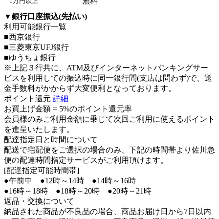
無料
1万円以上
▼
銀行口座振込(先払い)
利用可能銀行一覧
■西京銀行
■三菱東京UFJ銀行
■ゆうちょ銀行
※上記３行共に、ATM及びインターネットバンキングサー
ビスを利用しての振込時に同一銀行間(支店は問わず)で、送
金手数料がかからず大変便利となっております。
ポイント還元
詳細
お買上げ金額 =
5%のポイント還元率
会員様のみご利用金額に乗じて次回ご利用に使えるポイント
を進呈いたします。
配達指定日と時間について
配送で宅配便をご選択の場合のみ、下記の時間帯より佐川急
便の配達時間指定サービスがご利用頂けます。
[配達指定可能時間帯]
●午前中 ●12時～14時 ●14時～16時
●16時～18時 ●18時～20時 ●20時～21時
返品・交換について
納品された商品が不良品の場合、商品お届け日から7日以内