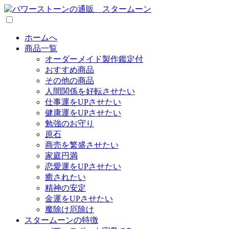
ホームへ
商品一覧
オーダーメイド製作鑑定付
おすすめ商品
その他の商品
人間関係を好転させたい
仕事運をUPさせたい
健康運をUPさせたい
勉強のお守り
原石
商売を繁盛させたい
家庭円満
恋愛運をUPさせたい
癒されたい
精神の安定
金運をUPさせたい
魔除け厄除け
スタームーンの特徴