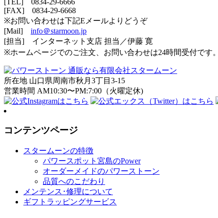
[TEL]
0834-29-6666
[FAX] 0834-29-6668
※お問い合わせは下記Eメールよりどうぞ
[Mail]
info＠starmoon.jp
[担当] インターネット支店 担当／伊藤 寛
※ホームページでのご注文、お問い合わせは24時間受付です
所在地 山口県周南市秋月3丁目3-15
営業時間 AM10:30〜PM:7:00（火曜定休)
コンテンツページ
スタームーンの特徴
パワースポット宮島のPower
オーダーメイドのパワーストーン
品質へのこだわり
メンテンス･修理について
ギフトラッピングサービス