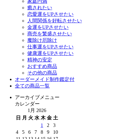
家庭円満
癒されたい
恋愛運をUPさせたい
人間関係を好転させたい
金運をUPさせたい
商売を繁盛させたい
魔除け厄除け
仕事運をUPさせたい
健康運をUPさせたい
精神の安定
おすすめ商品
その他の商品
オーダーメイド制作鑑定付
全ての商品一覧
アーカイブメニュー
カレンダー
1月 2026
日
月
火
水
木
金
土
1
2
3
4
5
6
7
8
9
10
11
12
13
14
15
16
17