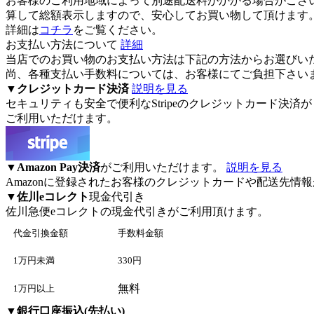
お客様のご利用地域によって別途配送料がかかる場合がござ
算して総額表示しますので、安心してお買い物して頂けます
詳細は
コチラ
をご覧ください。
お支払い方法について
詳細
当店でのお買い物のお支払い方法は下記の方法からお選びい
尚、各種支払い手数料については、お客様にてご負担下さい
▼
クレジットカード決済
説明を見る
セキュリティも安全で便利なStripeのクレジットカード決済が
ご利用いただけます。
▼
Amazon Pay決済
がご利用いただけます。
説明を見る
Amazonに登録されたお客様のクレジットカードや配送先
▼
佐川eコレクト
現金代引き
佐川急便eコレクト
の現金代引きがご利用頂けます。
代金引換金額
手数料金額
1万円未満
330円
無料
1万円以上
▼
銀行口座振込(先払い)