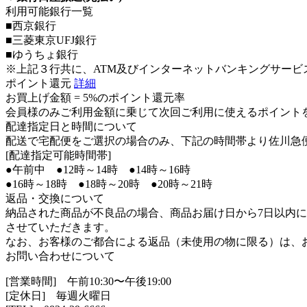
利用可能銀行一覧
■西京銀行
■三菱東京UFJ銀行
■ゆうちょ銀行
※上記３行共に、ATM及びインターネットバンキングサービ
ポイント還元
詳細
お買上げ金額 =
5%のポイント還元率
会員様のみご利用金額に乗じて次回ご利用に使えるポイント
配達指定日と時間について
配送で宅配便をご選択の場合のみ、下記の時間帯より佐川急
[配達指定可能時間帯]
●午前中 ●12時～14時 ●14時～16時
●16時～18時 ●18時～20時 ●20時～21時
返品・交換について
納品された商品が不良品の場合、商品お届け日から7日以内
させていただきます。
なお、お客様のご都合による返品（未使用の物に限る）は、
お問い合わせについて
[営業時間] 午前10:30〜午後19:00
[定休日] 毎週火曜日