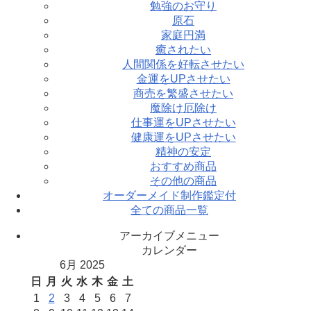
勉強のお守り
原石
家庭円満
癒されたい
人間関係を好転させたい
金運をUPさせたい
商売を繁盛させたい
魔除け厄除け
仕事運をUPさせたい
健康運をUPさせたい
精神の安定
おすすめ商品
その他の商品
オーダーメイド制作鑑定付
全ての商品一覧
アーカイブメニュー
カレンダー
6月 2025
日
月
火
水
木
金
土
1
2
3
4
5
6
7