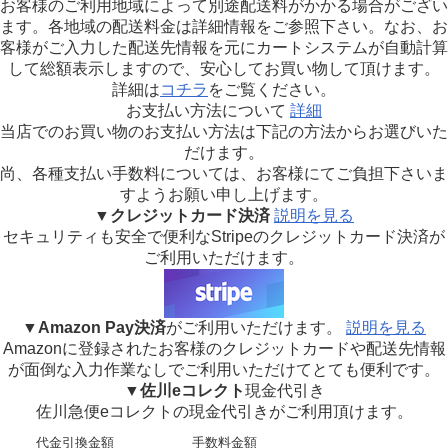
お客様のご利用地域によって別途配送料がかかる場合がござい
ます。各地域の配送料金は詳細情報をご参照下さい。なお、お
客様がご入力した配送先情報を元にカートシステムが自動計算
して総額表示しますので、安心してお買い物して頂けます。
詳細は
コチラ
をご覧ください。
お支払い方法について
詳細
当店でのお買い物のお支払い方法は下記の方法からお選びいた
だけます。
尚、各種支払い手数料については、お客様にてご負担下さいま
すようお願い申し上げます。
▼
クレジットカード決済
説明を見る
セキュリティも安全で便利なStripeのクレジットカード決済が
ご利用いただけます。
▼
Amazon Pay決済
がご利用いただけます。
説明を見る
Amazonに登録されたお客様のクレジットカードや配送先情報
が面倒な入力作業なしでご利用いただけてとても便利です。
▼
佐川eコレクト
現金代引き
佐川急便eコレクト
の現金代引きがご利用頂けます。
代金引換金額
手数料金額