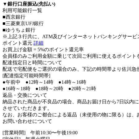
▼
銀行口座振込(先払い)
利用可能銀行一覧
■西京銀行
■三菱東京UFJ銀行
■ゆうちょ銀行
※上記３行共に、ATM及びインターネットバンキングサービ
ポイント還元
詳細
お買上げ金額 =
5%のポイント還元率
会員様のみご利用金額に乗じて次回ご利用に使えるポイント
配達指定日と時間について
配送で宅配便をご選択の場合のみ、下記の時間帯より佐川急
[配達指定可能時間帯]
●午前中 ●12時～14時 ●14時～16時
●16時～18時 ●18時～20時 ●20時～21時
返品・交換について
納品された商品が不良品の場合、商品お届け日から7日以内
させていただきます。
なお、お客様のご都合による返品（未使用の物に限る）は、
お問い合わせについて
[営業時間] 午前10:30〜午後19:00