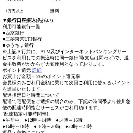
無料
1万円以上
▼
銀行口座振込(先払い)
利用可能銀行一覧
■西京銀行
■三菱東京UFJ銀行
■ゆうちょ銀行
※上記３行共に、ATM及びインターネットバンキングサー
ビスを利用しての振込時に同一銀行間(支店は問わず)で、送
金手数料がかからず大変便利となっております。
ポイント還元
詳細
お買上げ金額 =
5%のポイント還元率
会員様のみご利用金額に乗じて次回ご利用に使えるポイント
を進呈いたします。
配達指定日と時間について
配送で宅配便をご選択の場合のみ、下記の時間帯より佐川急
便の配達時間指定サービスがご利用頂けます。
[配達指定可能時間帯]
●午前中 ●12時～14時 ●14時～16時
●16時～18時 ●18時～20時 ●20時～21時
返品・交換について