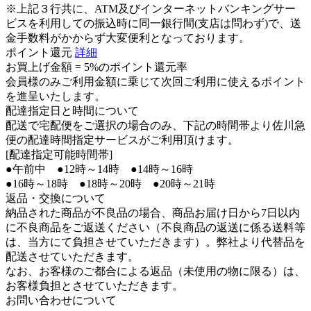
※上記３行共に、ATM及びインターネットバンキングサー
ビスを利用しての振込時に同一銀行間(支店は問わず)で、送
金手数料がかからず大変便利となっております。
ポイント還元
詳細
お買上げ金額 =
5%のポイント還元率
会員様のみご利用金額に乗じて次回ご利用に使えるポイント
を進呈いたします。
配達指定日と時間について
配送で宅配便をご選択の場合のみ、下記の時間帯より佐川急
便の配達時間指定サービスがご利用頂けます。
[配達指定可能時間帯]
●午前中 ●12時～14時 ●14時～16時
●16時～18時 ●18時～20時 ●20時～21時
返品・交換について
納品された商品が不良品の場合、商品お届け日から7日以内
に不良商品をご返送ください（不良商品の返送に係る送料等
は、当方にて負担させていただきます）。弊社より代替品を
配送させていただきます。
なお、お客様のご都合による返品（未使用の物に限る）は、
お客様負担とさせていただきます。
お問い合わせについて