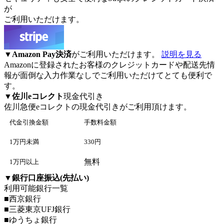
が
ご利用いただけます。
▼
Amazon Pay決済
がご利用いただけます。
説明を見る
Amazonに登録されたお客様のクレジットカードや配送先情
報が面倒な入力作業なしでご利用いただけてとても便利で
す。
▼
佐川eコレクト
現金代引き
佐川急便eコレクト
の現金代引きがご利用頂けます。
代金引換金額
手数料金額
1万円未満
330円
無料
1万円以上
▼
銀行口座振込(先払い)
利用可能銀行一覧
■西京銀行
■三菱東京UFJ銀行
■ゆうちょ銀行