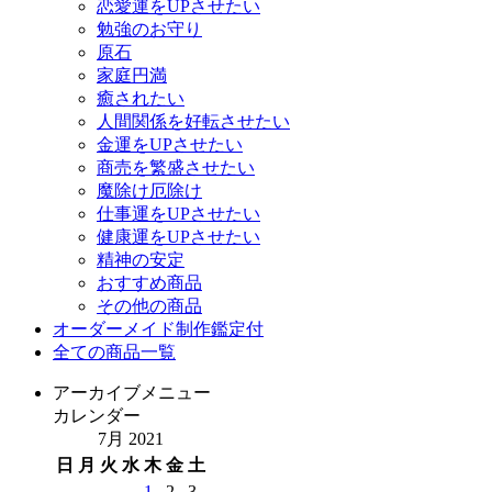
恋愛運をUPさせたい
勉強のお守り
原石
家庭円満
癒されたい
人間関係を好転させたい
金運をUPさせたい
商売を繁盛させたい
魔除け厄除け
仕事運をUPさせたい
健康運をUPさせたい
精神の安定
おすすめ商品
その他の商品
オーダーメイド制作鑑定付
全ての商品一覧
アーカイブメニュー
カレンダー
7月 2021
日
月
火
水
木
金
土
1
2
3