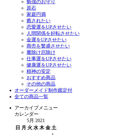
勉強のお守り
原石
家庭円満
癒されたい
恋愛運をUPさせたい
人間関係を好転させたい
金運をUPさせたい
商売を繁盛させたい
魔除け厄除け
仕事運をUPさせたい
健康運をUPさせたい
精神の安定
おすすめ商品
その他の商品
オーダーメイド制作鑑定付
全ての商品一覧
アーカイブメニュー
カレンダー
5月 2021
日
月
火
水
木
金
土
1