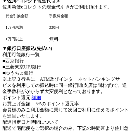
▼
佐川eコレクト
現金代引き
佐川急便eコレクト
の現金代引きがご利用頂けます。
代金引換金額
手数料金額
1万円未満
330円
無料
1万円以上
▼
銀行口座振込(先払い)
利用可能銀行一覧
■西京銀行
■三菱東京UFJ銀行
■ゆうちょ銀行
※上記３行共に、ATM及びインターネットバンキングサー
ビスを利用しての振込時に同一銀行間(支店は問わず)で、送
金手数料がかからず大変便利となっております。
ポイント還元
詳細
お買上げ金額 =
5%のポイント還元率
会員様のみご利用金額に乗じて次回ご利用に使えるポイント
を進呈いたします。
配達指定日と時間について
配送で宅配便をご選択の場合のみ、下記の時間帯より佐川急