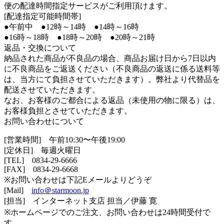
便の配達時間指定サービスがご利用頂けます。
[配達指定可能時間帯]
●午前中 ●12時～14時 ●14時～16時
●16時～18時 ●18時～20時 ●20時～21時
返品・交換について
納品された商品が不良品の場合、商品お届け日から7日以内
に不良商品をご返送ください（不良商品の返送に係る送料等
は、当方にて負担させていただきます）。弊社より代替品を
配送させていただきます。
なお、お客様のご都合による返品（未使用の物に限る）は、
お客様負担とさせていただきます。
お問い合わせについて
[営業時間] 午前10:30〜午後19:00
[定休日] 毎週火曜日
[TEL]
0834-29-6666
[FAX] 0834-29-6668
※お問い合わせは下記Eメールよりどうぞ
[Mail]
info＠starmoon.jp
[担当] インターネット支店 担当／伊藤 寛
※ホームページでのご注文、お問い合わせは24時間受付で
す。