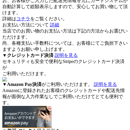
お、お客様がご入力した配送先情報を元にカートシステムが
自動計算して総額表示しますので、安心してお買い物して頂
けます。
詳細は
コチラ
をご覧ください。
お支払い方法について
詳細
当店でのお買い物のお支払い方法は下記の方法からお選びい
ただけます。
尚、各種支払い手数料については、お客様にてご負担下さい
ますようお願い申し上げます。
▼
クレジットカード決済
説明を見る
セキュリティも安全で便利なStripeのクレジットカード決済
が
ご利用いただけます。
▼
Amazon Pay決済
がご利用いただけます。
説明を見る
Amazonに登録されたお客様のクレジットカードや配送先情
報が面倒な入力作業なしでご利用いただけてとても便利で
す。