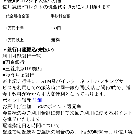
▼
佐川eコレクト
現金代引き
佐川急便eコレクト
の現金代引きがご利用頂けます。
代金引換金額
手数料金額
1万円未満
330円
無料
1万円以上
▼
銀行口座振込(先払い)
利用可能銀行一覧
■西京銀行
■三菱東京UFJ銀行
■ゆうちょ銀行
※上記３行共に、ATM及びインターネットバンキングサー
ビスを利用しての振込時に同一銀行間(支店は問わず)で、送
金手数料がかからず大変便利となっております。
ポイント還元
詳細
お買上げ金額 =
5%のポイント還元率
会員様のみご利用金額に乗じて次回ご利用に使えるポイント
を進呈いたします。
配達指定日と時間について
配送で宅配便をご選択の場合のみ、下記の時間帯より佐川急