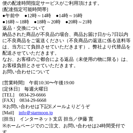
便の配達時間指定サービスがご利用頂けます。
[配達指定可能時間帯]
●午前中 ●12時～14時 ●14時～16時
●16時～18時 ●18時～20時 ●20時～21時
返品・交換について
納品された商品が不良品の場合、商品お届け日から7日以内
に不良商品をご返送ください（不良商品の返送に係る送料等
は、当方にて負担させていただきます）。弊社より代替品を
配送させていただきます。
なお、お客様のご都合による返品（未使用の物に限る）は、
お客様負担とさせていただきます。
お問い合わせについて
[営業時間] 午前10:30〜午後19:00
[定休日] 毎週火曜日
[TEL]
0834-29-6666
[FAX] 0834-29-6668
※お問い合わせは下記Eメールよりどうぞ
[Mail]
info＠starmoon.jp
[担当] インターネット支店 担当／伊藤 寛
※ホームページでのご注文、お問い合わせは24時間受付で
す。