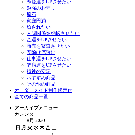
恋愛運をUPさせたい
勉強のお守り
原石
家庭円満
癒されたい
人間関係を好転させたい
金運をUPさせたい
商売を繁盛させたい
魔除け厄除け
仕事運をUPさせたい
健康運をUPさせたい
精神の安定
おすすめ商品
その他の商品
オーダーメイド制作鑑定付
全ての商品一覧
アーカイブメニュー
カレンダー
8月 2020
日
月
火
水
木
金
土
1