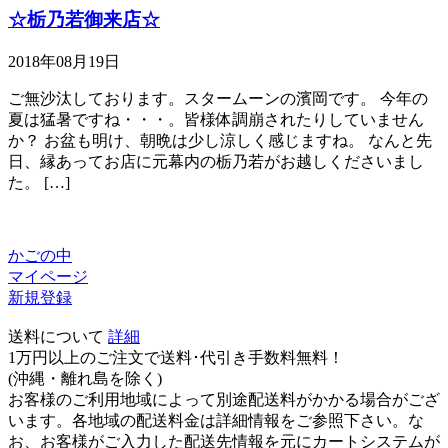
☆栃乃若御来店☆
2018年08月19日
ご無沙汰しております。スタームーンの濱岡です。 今年の
夏は猛暑ですね・・・。皆様体調崩されたりしていません
か？ お盆も明け、朝晩は少し涼しく感じますね。 なんと先
日、縁あってお店に元幕内の栃乃若がお越しくださいまし
た。 […]
かごの中
マイページ
新規登録
送料について
詳細
1万円以上のご注文で送料･代引き手数料無料
！
(沖縄・離れ島を除く)
お客様のご利用地域によって別途配送料がかかる場合がござ
います。各地域の配送料金は詳細情報をご参照下さい。な
お、お客様がご入力した配送先情報を元にカートシステムが