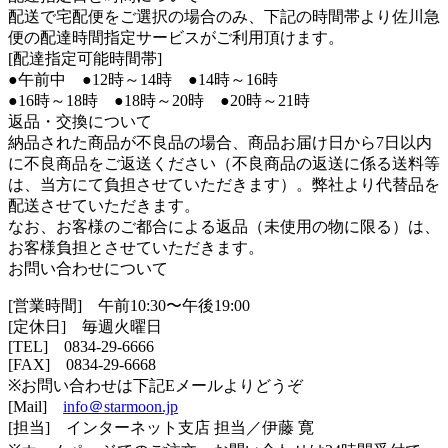
配送で宅配便をご選択の場合のみ、下記の時間帯より佐川急
便の配達時間指定サービスがご利用頂けます。
[配達指定可能時間帯]
●午前中 ●12時～14時 ●14時～16時
●16時～18時 ●18時～20時 ●20時～21時
返品・交換について
納品された商品が不良品の場合、商品お届け日から7日以内
に不良商品をご返送ください（不良商品の返送に係る送料等
は、当方にて負担させていただきます）。弊社より代替品を
配送させていただきます。
なお、お客様のご都合による返品（未使用の物に限る）は、
お客様負担とさせていただきます。
お問い合わせについて
[営業時間] 午前10:30〜午後19:00
[定休日] 毎週火曜日
[TEL]
0834-29-6666
[FAX] 0834-29-6668
※お問い合わせは下記Eメールよりどうぞ
[Mail]
info＠starmoon.jp
[担当] インターネット支店 担当／伊藤 寛