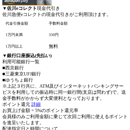
▼
佐川eコレクト
現金代引き
佐川急便eコレクト
の現金代引きがご利用頂けます。
代金引換金額
手数料金額
1万円未満
330円
無料
1万円以上
▼
銀行口座振込(先払い)
利用可能銀行一覧
■西京銀行
■三菱東京UFJ銀行
■ゆうちょ銀行
※上記３行共に、ATM及びインターネットバンキングサー
ビスを利用しての振込時に同一銀行間(支店は問わず)で、送
金手数料がかからず大変便利となっております。
ポイント還元
詳細
お買上げ金額 =
5%のポイント還元率
会員様のみご利用金額に乗じて次回ご利用に使えるポイント
を進呈いたします。
配達指定日と時間について