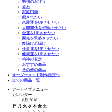
勉強のお守り
原石
家庭円満
癒されたい
恋愛運をUPさせたい
人間関係を好転させたい
金運をUPさせたい
商売を繁盛させたい
魔除け厄除け
仕事運をUPさせたい
健康運をUPさせたい
精神の安定
おすすめ商品
その他の商品
オーダーメイド制作鑑定付
全ての商品一覧
アーカイブメニュー
カレンダー
8月 2018
日
月
火
水
木
金
土
1
2
3
4