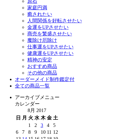
原石
家庭円満
癒されたい
人間関係を好転させたい
金運をUPさせたい
商売を繁盛させたい
魔除け厄除け
仕事運をUPさせたい
健康運をUPさせたい
精神の安定
おすすめ商品
その他の商品
オーダーメイド制作鑑定付
全ての商品一覧
アーカイブメニュー
カレンダー
8月 2017
日
月
火
水
木
金
土
1
2
3
4
5
6
7
8
9
10
11
12
13
14
15
16
17
18
19