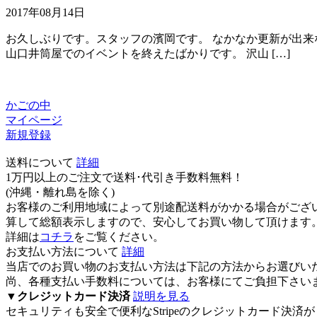
2017年08月14日
お久しぶりです。スタッフの濱岡です。 なかなか更新が出来
山口井筒屋でのイベントを終えたばかりです。 沢山 […]
かごの中
マイページ
新規登録
送料について
詳細
1万円以上のご注文で送料･代引き手数料無料
！
(沖縄・離れ島を除く)
お客様のご利用地域によって別途配送料がかかる場合がござ
算して総額表示しますので、安心してお買い物して頂けます
詳細は
コチラ
をご覧ください。
お支払い方法について
詳細
当店でのお買い物のお支払い方法は下記の方法からお選びい
尚、各種支払い手数料については、お客様にてご負担下さい
▼
クレジットカード決済
説明を見る
セキュリティも安全で便利なStripeのクレジットカード決済が