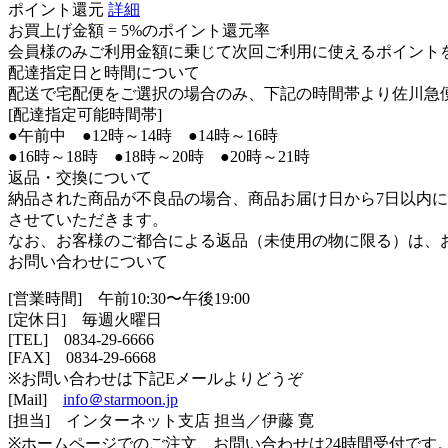
ポイント還元
詳細
お買上げ金額 =
5%のポイント還元率
会員様のみご利用金額に乗じて次回ご利用に使えるポイント
配達指定日と時間について
配送で宅配便をご選択の場合のみ、下記の時間帯より佐川急
[配達指定可能時間帯]
●午前中 ●12時～14時 ●14時～16時
●16時～18時 ●18時～20時 ●20時～21時
返品・交換について
納品された商品が不良品の場合、商品お届け日から7日以内
させていただきます。
なお、お客様のご都合による返品（未使用の物に限る）は、
お問い合わせについて
[営業時間] 午前10:30〜午後19:00
[定休日] 毎週火曜日
[TEL]
0834-29-6666
[FAX] 0834-29-6668
※お問い合わせは下記Eメールよりどうぞ
[Mail]
info＠starmoon.jp
[担当] インターネット支店 担当／伊藤 寛
※ホームページでのご注文、お問い合わせは24時間受付です