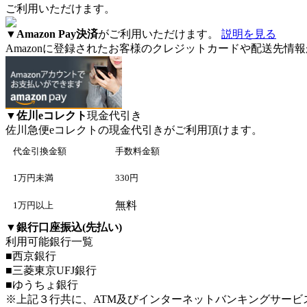
ご利用いただけます。
▼
Amazon Pay決済
がご利用いただけます。
説明を見る
Amazonに登録されたお客様のクレジットカードや配送先
▼
佐川eコレクト
現金代引き
佐川急便eコレクト
の現金代引きがご利用頂けます。
代金引換金額
手数料金額
1万円未満
330円
無料
1万円以上
▼
銀行口座振込(先払い)
利用可能銀行一覧
■西京銀行
■三菱東京UFJ銀行
■ゆうちょ銀行
※上記３行共に、ATM及びインターネットバンキングサービ