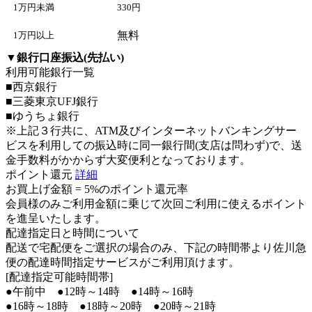
1万円未満
330円
無料
1万円以上
▼
銀行口座振込(先払い)
利用可能銀行一覧
■西京銀行
■三菱東京UFJ銀行
■ゆうちょ銀行
※上記３行共に、ATM及びインターネットバンキングサー
ビスを利用しての振込時に同一銀行間(支店は問わず)で、送
金手数料がかからず大変便利となっております。
ポイント還元
詳細
お買上げ金額 =
5%のポイント還元率
会員様のみご利用金額に乗じて次回ご利用に使えるポイント
を進呈いたします。
配達指定日と時間について
配送で宅配便をご選択の場合のみ、下記の時間帯より佐川急
便の配達時間指定サービスがご利用頂けます。
[配達指定可能時間帯]
●午前中 ●12時～14時 ●14時～16時
●16時～18時 ●18時～20時 ●20時～21時