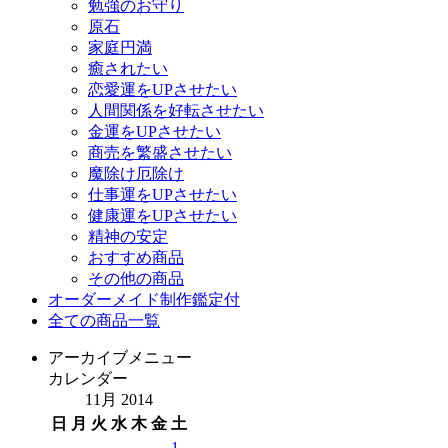
勉強のお守り
原石
家庭円満
癒されたい
恋愛運をUPさせたい
人間関係を好転させたい
金運をUPさせたい
商売を繁盛させたい
魔除け厄除け
仕事運をUPさせたい
健康運をUPさせたい
精神の安定
おすすめ商品
その他の商品
オーダーメイド制作鑑定付
全ての商品一覧
アーカイブメニュー
カレンダー
11月 2014
日
月
火
水
木
金
土
1