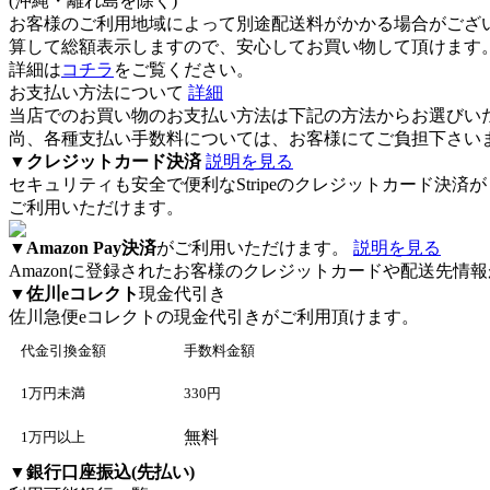
(沖縄・離れ島を除く)
お客様のご利用地域によって別途配送料がかかる場合がござ
算して総額表示しますので、安心してお買い物して頂けます
詳細は
コチラ
をご覧ください。
お支払い方法について
詳細
当店でのお買い物のお支払い方法は下記の方法からお選びい
尚、各種支払い手数料については、お客様にてご負担下さい
▼
クレジットカード決済
説明を見る
セキュリティも安全で便利なStripeのクレジットカード決済が
ご利用いただけます。
▼
Amazon Pay決済
がご利用いただけます。
説明を見る
Amazonに登録されたお客様のクレジットカードや配送先
▼
佐川eコレクト
現金代引き
佐川急便eコレクト
の現金代引きがご利用頂けます。
代金引換金額
手数料金額
1万円未満
330円
無料
1万円以上
▼
銀行口座振込(先払い)