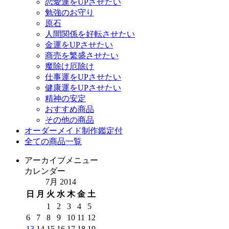
恋愛運をUPさせたい
勉強のお守り
原石
人間関係を好転させたい
金運をUPさせたい
商売を繁盛させたい
魔除け厄除け
仕事運をUPさせたい
健康運をUPさせたい
精神の安定
おすすめ商品
その他の商品
オーダーメイド制作鑑定付
全ての商品一覧
アーカイブメニュー
カレンダー
7月 2014
日
月
火
水
木
金
土
1
2
3
4
5
6
7
8
9
10
11
12
13
14
15
16
17
18
19