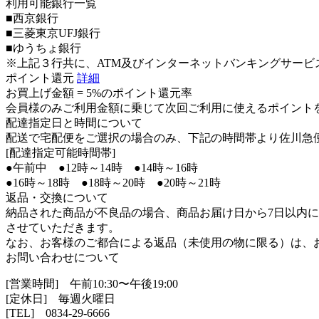
利用可能銀行一覧
■西京銀行
■三菱東京UFJ銀行
■ゆうちょ銀行
※上記３行共に、ATM及びインターネットバンキングサービ
ポイント還元
詳細
お買上げ金額 =
5%のポイント還元率
会員様のみご利用金額に乗じて次回ご利用に使えるポイント
配達指定日と時間について
配送で宅配便をご選択の場合のみ、下記の時間帯より佐川急
[配達指定可能時間帯]
●午前中 ●12時～14時 ●14時～16時
●16時～18時 ●18時～20時 ●20時～21時
返品・交換について
納品された商品が不良品の場合、商品お届け日から7日以内
させていただきます。
なお、お客様のご都合による返品（未使用の物に限る）は、
お問い合わせについて
[営業時間] 午前10:30〜午後19:00
[定休日] 毎週火曜日
[TEL]
0834-29-6666