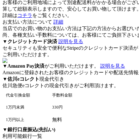
お客様のご利用地域によって別途配送料がかかる場合がござ
算して総額表示しますので、安心してお買い物して頂けます
詳細は
コチラ
をご覧ください。
お支払い方法について
詳細
当店でのお買い物のお支払い方法は下記の方法からお選びい
尚、各種支払い手数料については、お客様にてご負担下さい
▼
クレジットカード決済
説明を見る
セキュリティも安全で便利なStripeのクレジットカード決済が
ご利用いただけます。
▼
Amazon Pay決済
がご利用いただけます。
説明を見る
Amazonに登録されたお客様のクレジットカードや配送先
▼
佐川eコレクト
現金代引き
佐川急便eコレクト
の現金代引きがご利用頂けます。
代金引換金額
手数料金額
1万円未満
330円
無料
1万円以上
▼
銀行口座振込(先払い)
利用可能銀行一覧