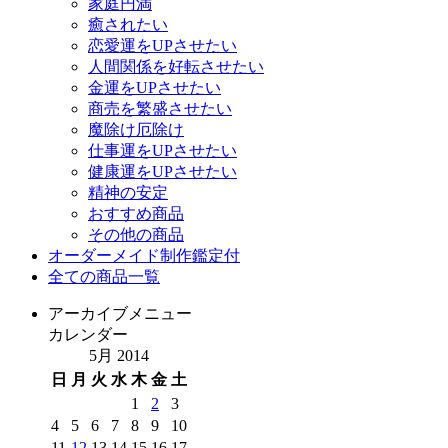
家庭円満
癒されたい
恋愛運をUPさせたい
人間関係を好転させたい
金運をUPさせたい
商売を繁盛させたい
魔除け厄除け
仕事運をUPさせたい
健康運をUPさせたい
精神の安定
おすすめ商品
その他の商品
オーダーメイド制作鑑定付
全ての商品一覧
アーカイブメニュー
カレンダー
5月 2014
日
月
火
水
木
金
土
1
2
3
4
5
6
7
8
9
10
11
12
13
14
15
16
17