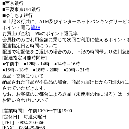
■西京銀行
■三菱東京UFJ銀行
■ゆうちょ銀行
※上記３行共に、ATM及びインターネットバンキングサービ
ポイント還元
詳細
お買上げ金額 =
5%のポイント還元率
会員様のみご利用金額に乗じて次回ご利用に使えるポイント
配達指定日と時間について
配送で宅配便をご選択の場合のみ、下記の時間帯より佐川急
[配達指定可能時間帯]
●午前中 ●12時～14時 ●14時～16時
●16時～18時 ●18時～20時 ●20時～21時
返品・交換について
納品された商品が不良品の場合、商品お届け日から7日以内
させていただきます。
なお、お客様のご都合による返品（未使用の物に限る）は、
お問い合わせについて
[営業時間] 午前10:30〜午後19:00
[定休日] 毎週火曜日
[TEL]
0834-29-6666
[FAX] 0834-29-6668