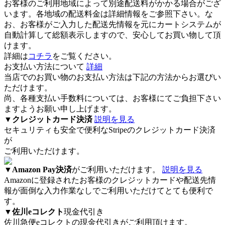
お客様のご利用地域によって別途配送料がかかる場合がござ
います。各地域の配送料金は詳細情報をご参照下さい。な
お、お客様がご入力した配送先情報を元にカートシステムが
自動計算して総額表示しますので、安心してお買い物して頂
けます。
詳細は
コチラ
をご覧ください。
お支払い方法について
詳細
当店でのお買い物のお支払い方法は下記の方法からお選びい
ただけます。
尚、各種支払い手数料については、お客様にてご負担下さい
ますようお願い申し上げます。
▼
クレジットカード決済
説明を見る
セキュリティも安全で便利なStripeのクレジットカード決済
が
ご利用いただけます。
▼
Amazon Pay決済
がご利用いただけます。
説明を見る
Amazonに登録されたお客様のクレジットカードや配送先情
報が面倒な入力作業なしでご利用いただけてとても便利で
す。
▼
佐川eコレクト
現金代引き
佐川急便eコレクト
の現金代引きがご利用頂けます。