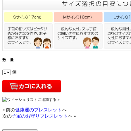
数 量
個
« 前の
健康運のブレスレット
へ
次の
子宝のお守りブレスレット
へ »