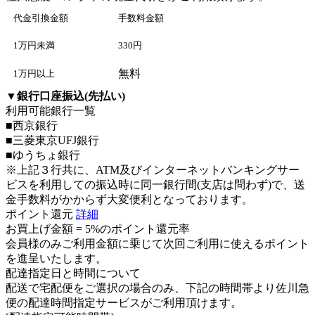
代金引換金額
手数料金額
1万円未満
330円
無料
1万円以上
▼
銀行口座振込(先払い)
利用可能銀行一覧
■西京銀行
■三菱東京UFJ銀行
■ゆうちょ銀行
※上記３行共に、ATM及びインターネットバンキングサー
ビスを利用しての振込時に同一銀行間(支店は問わず)で、送
金手数料がかからず大変便利となっております。
ポイント還元
詳細
お買上げ金額 =
5%のポイント還元率
会員様のみご利用金額に乗じて次回ご利用に使えるポイント
を進呈いたします。
配達指定日と時間について
配送で宅配便をご選択の場合のみ、下記の時間帯より佐川急
便の配達時間指定サービスがご利用頂けます。