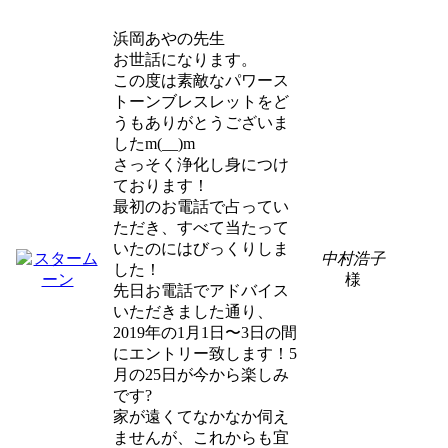
浜岡あやの先生
お世話になります。
この度は素敵なパワース
トーンブレスレットをど
うもありがとうございま
したm(__)m
さっそく浄化し身につけ
ております！
最初のお電話で占ってい
ただき、すべて当たって
いたのにはびっくりしま
中村浩子
した！
様
先日お電話でアドバイス
いただきました通り、
2019年の1月1日〜3日の間
にエントリー致します！5
月の25日が今から楽しみ
です?
家が遠くてなかなか伺え
ませんが、これからも宜