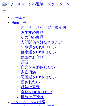
ホームへ
商品一覧
オーダーメイド製作鑑定付
おすすめ商品
その他の商品
人間関係を好転させたい
仕事運をUPさせたい
健康運をUPさせたい
勉強のお守り
原石
商売を繁盛させたい
家庭円満
恋愛運をUPさせたい
癒されたい
精神の安定
金運をUPさせたい
魔除け厄除け
スタームーンの特徴