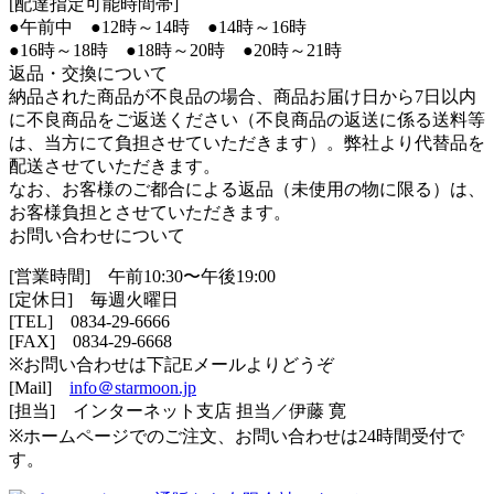
[配達指定可能時間帯]
●午前中 ●12時～14時 ●14時～16時
●16時～18時 ●18時～20時 ●20時～21時
返品・交換について
納品された商品が不良品の場合、商品お届け日から7日以内
に不良商品をご返送ください（不良商品の返送に係る送料等
は、当方にて負担させていただきます）。弊社より代替品を
配送させていただきます。
なお、お客様のご都合による返品（未使用の物に限る）は、
お客様負担とさせていただきます。
お問い合わせについて
[営業時間] 午前10:30〜午後19:00
[定休日] 毎週火曜日
[TEL]
0834-29-6666
[FAX] 0834-29-6668
※お問い合わせは下記Eメールよりどうぞ
[Mail]
info＠starmoon.jp
[担当] インターネット支店 担当／伊藤 寛
※ホームページでのご注文、お問い合わせは24時間受付で
す。