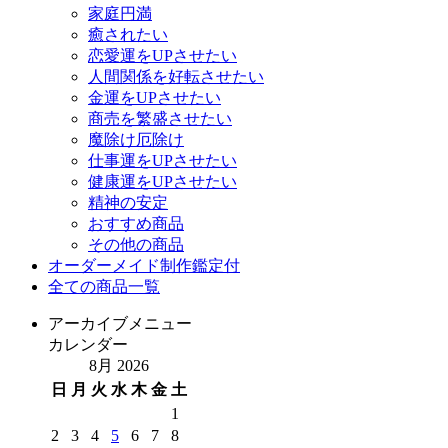
家庭円満
癒されたい
恋愛運をUPさせたい
人間関係を好転させたい
金運をUPさせたい
商売を繁盛させたい
魔除け厄除け
仕事運をUPさせたい
健康運をUPさせたい
精神の安定
おすすめ商品
その他の商品
オーダーメイド制作鑑定付
全ての商品一覧
アーカイブメニュー
カレンダー
8月 2026
日
月
火
水
木
金
土
1
2
3
4
5
6
7
8