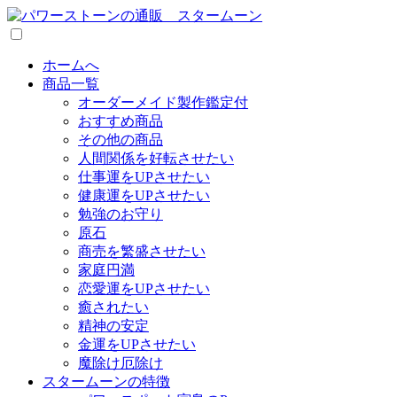
ホームへ
商品一覧
オーダーメイド製作鑑定付
おすすめ商品
その他の商品
人間関係を好転させたい
仕事運をUPさせたい
健康運をUPさせたい
勉強のお守り
原石
商売を繁盛させたい
家庭円満
恋愛運をUPさせたい
癒されたい
精神の安定
金運をUPさせたい
魔除け厄除け
スタームーンの特徴