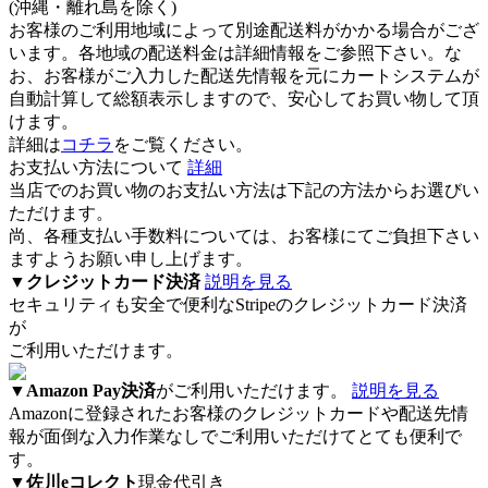
(沖縄・離れ島を除く)
お客様のご利用地域によって別途配送料がかかる場合がござ
います。各地域の配送料金は詳細情報をご参照下さい。な
お、お客様がご入力した配送先情報を元にカートシステムが
自動計算して総額表示しますので、安心してお買い物して頂
けます。
詳細は
コチラ
をご覧ください。
お支払い方法について
詳細
当店でのお買い物のお支払い方法は下記の方法からお選びい
ただけます。
尚、各種支払い手数料については、お客様にてご負担下さい
ますようお願い申し上げます。
▼
クレジットカード決済
説明を見る
セキュリティも安全で便利なStripeのクレジットカード決済
が
ご利用いただけます。
▼
Amazon Pay決済
がご利用いただけます。
説明を見る
Amazonに登録されたお客様のクレジットカードや配送先情
報が面倒な入力作業なしでご利用いただけてとても便利で
す。
▼
佐川eコレクト
現金代引き