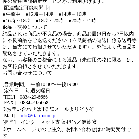
便の配達時間指定サービスがご利用頂けます。
[配達指定可能時間帯]
●午前中 ●12時～14時 ●14時～16時
●16時～18時 ●18時～20時 ●20時～21時
返品・交換について
納品された商品が不良品の場合、商品お届け日から7日以内
に不良商品をご返送ください（不良商品の返送に係る送料等
は、当方にて負担させていただきます）。弊社より代替品を
配送させていただきます。
なお、お客様のご都合による返品（未使用の物に限る）は、
お客様負担とさせていただきます。
お問い合わせについて
[営業時間] 午前10:30〜午後19:00
[定休日] 毎週火曜日
[TEL]
0834-29-6666
[FAX] 0834-29-6668
※お問い合わせは下記Eメールよりどうぞ
[Mail]
info＠starmoon.jp
[担当] インターネット支店 担当／伊藤 寛
※ホームページでのご注文、お問い合わせは24時間受付で
す。