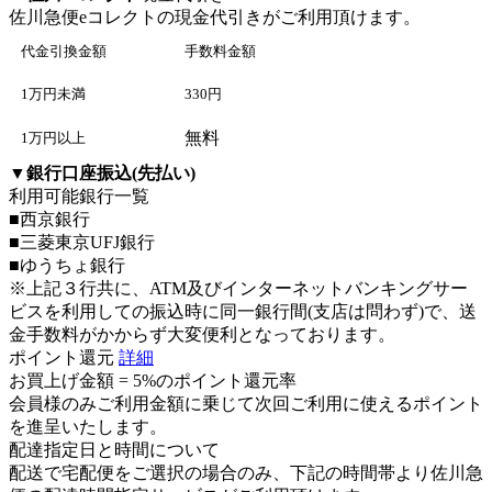
佐川急便eコレクト
の現金代引きがご利用頂けます。
代金引換金額
手数料金額
1万円未満
330円
無料
1万円以上
▼
銀行口座振込(先払い)
利用可能銀行一覧
■西京銀行
■三菱東京UFJ銀行
■ゆうちょ銀行
※上記３行共に、ATM及びインターネットバンキングサー
ビスを利用しての振込時に同一銀行間(支店は問わず)で、送
金手数料がかからず大変便利となっております。
ポイント還元
詳細
お買上げ金額 =
5%のポイント還元率
会員様のみご利用金額に乗じて次回ご利用に使えるポイント
を進呈いたします。
配達指定日と時間について
配送で宅配便をご選択の場合のみ、下記の時間帯より佐川急