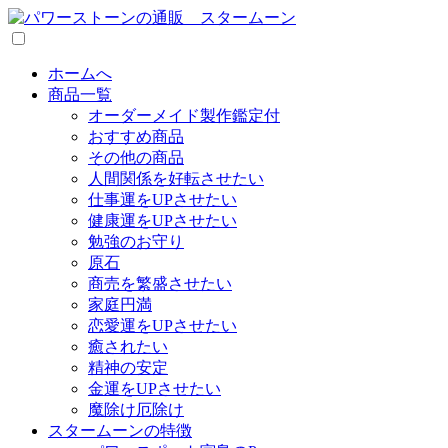
ホームへ
商品一覧
オーダーメイド製作鑑定付
おすすめ商品
その他の商品
人間関係を好転させたい
仕事運をUPさせたい
健康運をUPさせたい
勉強のお守り
原石
商売を繁盛させたい
家庭円満
恋愛運をUPさせたい
癒されたい
精神の安定
金運をUPさせたい
魔除け厄除け
スタームーンの特徴