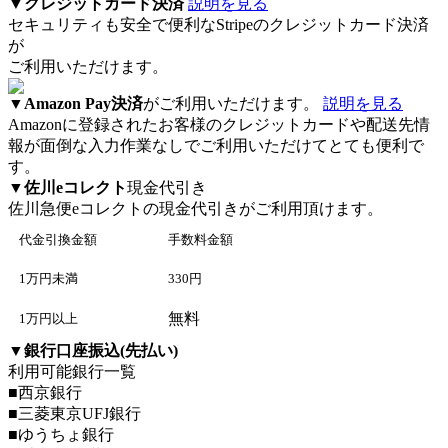
▼
クレジットカード決済
説明を見る
セキュリティも安全で便利なStripeのクレジットカード決済
が
ご利用いただけます。
▼
Amazon Pay決済
がご利用いただけます。
説明を見る
Amazonに登録されたお客様のクレジットカードや配送先情
報が面倒な入力作業なしでご利用いただけてとても便利で
す。
▼
佐川eコレクト
現金代引き
佐川急便eコレクト
の現金代引きがご利用頂けます。
代金引換金額
手数料金額
1万円未満
330円
無料
1万円以上
▼
銀行口座振込(先払い)
利用可能銀行一覧
■西京銀行
■三菱東京UFJ銀行
■ゆうちょ銀行