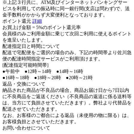
※上記３行共に、ATM及びインターネットバンキングサー
ビスを利用しての振込時に同一銀行間(支店は問わず)で、送
金手数料がかからず大変便利となっております。
ポイント還元
詳細
お買上げ金額 =
5%のポイント還元率
会員様のみご利用金額に乗じて次回ご利用に使えるポイント
を進呈いたします。
配達指定日と時間について
配送で宅配便をご選択の場合のみ、下記の時間帯より佐川急
便の配達時間指定サービスがご利用頂けます。
[配達指定可能時間帯]
●午前中 ●12時～14時 ●14時～16時
●16時～18時 ●18時～20時 ●20時～21時
返品・交換について
納品された商品が不良品の場合、商品お届け日から7日以内
に不良商品をご返送ください（不良商品の返送に係る送料等
は、当方にて負担させていただきます）。弊社より代替品を
配送させていただきます。
なお、お客様のご都合による返品（未使用の物に限る）は、
お客様負担とさせていただきます。
お問い合わせについて