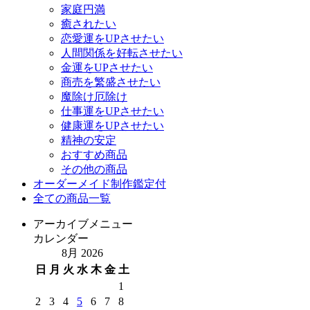
家庭円満
癒されたい
恋愛運をUPさせたい
人間関係を好転させたい
金運をUPさせたい
商売を繁盛させたい
魔除け厄除け
仕事運をUPさせたい
健康運をUPさせたい
精神の安定
おすすめ商品
その他の商品
オーダーメイド制作鑑定付
全ての商品一覧
アーカイブメニュー
カレンダー
8月 2026
日
月
火
水
木
金
土
1
2
3
4
5
6
7
8