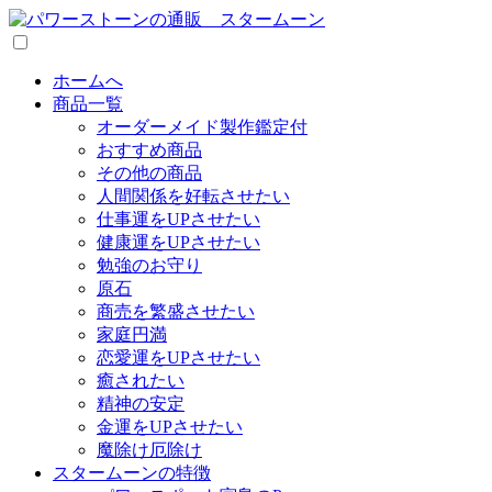
ホームへ
商品一覧
オーダーメイド製作鑑定付
おすすめ商品
その他の商品
人間関係を好転させたい
仕事運をUPさせたい
健康運をUPさせたい
勉強のお守り
原石
商売を繁盛させたい
家庭円満
恋愛運をUPさせたい
癒されたい
精神の安定
金運をUPさせたい
魔除け厄除け
スタームーンの特徴