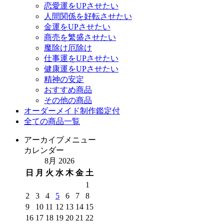
恋愛運をUPさせたい
人間関係を好転させたい
金運をUPさせたい
商売を繁盛させたい
魔除け厄除け
仕事運をUPさせたい
健康運をUPさせたい
精神の安定
おすすめ商品
その他の商品
オーダーメイド制作鑑定付
全ての商品一覧
アーカイブメニュー
カレンダー
8月 2026
日
月
火
水
木
金
土
1
2
3
4
5
6
7
8
9
10
11
12
13
14
15
16
17
18
19
20
21
22