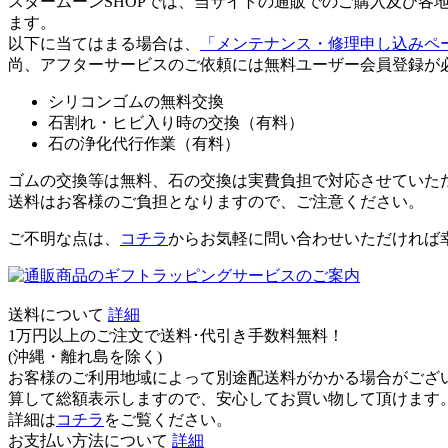
スタームーンSHOPでは、当サイトの通販でのご購入及び
ます。
以下に当てはまる場合は、
「メンテナンス・修理申し込みペ
尚、アフターサービスのご依頼には無料ユーザー会員登録が
シリコンゴムの無料交換
石割れ・ヒビ入り時の交換（有料）
石の浄化代行作業（有料）
ゴムの交換等は無料、石の交換は実費負担で対応させていた
送料はお客様のご負担となりますので、ご注意ください。
ご不明な点は、
コチラ
からお気軽に問い合わせいただければ
送料について
詳細
1万円以上のご注文で送料･代引き手数料無料
！
(沖縄・離れ島を除く)
お客様のご利用地域によって別途配送料がかかる場合がござ
算して総額表示しますので、安心してお買い物して頂けます
詳細は
コチラ
をご覧ください。
お支払い方法について
詳細