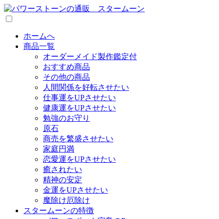
ホームへ
商品一覧
オーダーメイド製作鑑定付
おすすめ商品
その他の商品
人間関係を好転させたい
仕事運をUPさせたい
健康運をUPさせたい
勉強のお守り
原石
商売を繁盛させたい
家庭円満
恋愛運をUPさせたい
癒されたい
精神の安定
金運をUPさせたい
魔除け厄除け
スタームーンの特徴