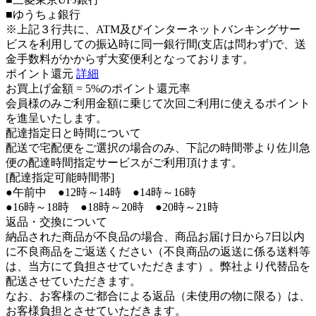
■ゆうちょ銀行
※上記３行共に、ATM及びインターネットバンキングサー
ビスを利用しての振込時に同一銀行間(支店は問わず)で、送
金手数料がかからず大変便利となっております。
ポイント還元
詳細
お買上げ金額 =
5%のポイント還元率
会員様のみご利用金額に乗じて次回ご利用に使えるポイント
を進呈いたします。
配達指定日と時間について
配送で宅配便をご選択の場合のみ、下記の時間帯より佐川急
便の配達時間指定サービスがご利用頂けます。
[配達指定可能時間帯]
●午前中 ●12時～14時 ●14時～16時
●16時～18時 ●18時～20時 ●20時～21時
返品・交換について
納品された商品が不良品の場合、商品お届け日から7日以内
に不良商品をご返送ください（不良商品の返送に係る送料等
は、当方にて負担させていただきます）。弊社より代替品を
配送させていただきます。
なお、お客様のご都合による返品（未使用の物に限る）は、
お客様負担とさせていただきます。