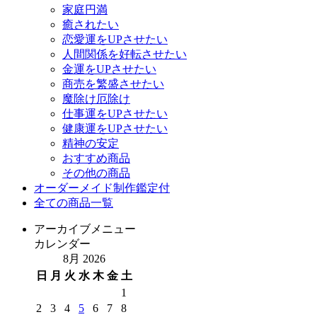
家庭円満
癒されたい
恋愛運をUPさせたい
人間関係を好転させたい
金運をUPさせたい
商売を繁盛させたい
魔除け厄除け
仕事運をUPさせたい
健康運をUPさせたい
精神の安定
おすすめ商品
その他の商品
オーダーメイド制作鑑定付
全ての商品一覧
アーカイブメニュー
カレンダー
8月 2026
日
月
火
水
木
金
土
1
2
3
4
5
6
7
8