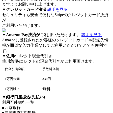
ますようお願い申し上げます。
▼
クレジットカード決済
説明を見る
セキュリティも安全で便利なStripeのクレジットカード決済
が
ご利用いただけます。
▼
Amazon Pay決済
がご利用いただけます。
説明を見る
Amazonに登録されたお客様のクレジットカードや配送先情
報が面倒な入力作業なしでご利用いただけてとても便利で
す。
▼
佐川eコレクト
現金代引き
佐川急便eコレクト
の現金代引きがご利用頂けます。
代金引換金額
手数料金額
1万円未満
330円
無料
1万円以上
▼
銀行口座振込(先払い)
利用可能銀行一覧
■西京銀行
■三菱東京UFJ銀行