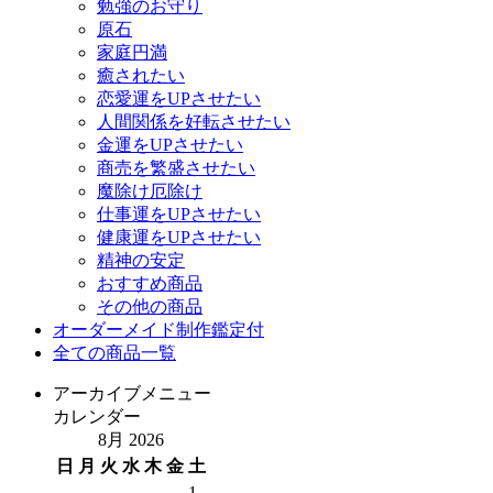
勉強のお守り
原石
家庭円満
癒されたい
恋愛運をUPさせたい
人間関係を好転させたい
金運をUPさせたい
商売を繁盛させたい
魔除け厄除け
仕事運をUPさせたい
健康運をUPさせたい
精神の安定
おすすめ商品
その他の商品
オーダーメイド制作鑑定付
全ての商品一覧
アーカイブメニュー
カレンダー
8月 2026
日
月
火
水
木
金
土
1