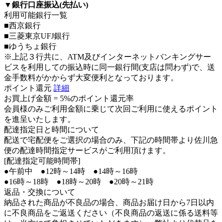
▼
銀行口座振込(先払い)
利用可能銀行一覧
■西京銀行
■三菱東京UFJ銀行
■ゆうちょ銀行
※上記３行共に、ATM及びインターネットバンキングサー
ビスを利用しての振込時に同一銀行間(支店は問わず)で、送
金手数料がかからず大変便利となっております。
ポイント還元
詳細
お買上げ金額 =
5%のポイント還元率
会員様のみご利用金額に乗じて次回ご利用に使えるポイント
を進呈いたします。
配達指定日と時間について
配送で宅配便をご選択の場合のみ、下記の時間帯より佐川急
便の配達時間指定サービスがご利用頂けます。
[配達指定可能時間帯]
●午前中 ●12時～14時 ●14時～16時
●16時～18時 ●18時～20時 ●20時～21時
返品・交換について
納品された商品が不良品の場合、商品お届け日から7日以内
に不良商品をご返送ください（不良商品の返送に係る送料等