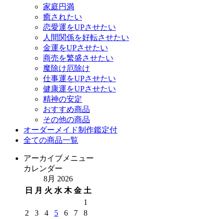
家庭円満
癒されたい
恋愛運をUPさせたい
人間関係を好転させたい
金運をUPさせたい
商売を繁盛させたい
魔除け厄除け
仕事運をUPさせたい
健康運をUPさせたい
精神の安定
おすすめ商品
その他の商品
オーダーメイド制作鑑定付
全ての商品一覧
アーカイブメニュー
カレンダー
8月 2026
日
月
火
水
木
金
土
1
2
3
4
5
6
7
8