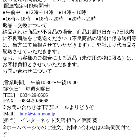
[配達指定可能時間帯]
●午前中 ●12時～14時 ●14時～16時
●16時～18時 ●18時～20時 ●20時～21時
返品・交換について
納品された商品が不良品の場合、商品お届け日から7日以内
に不良商品をご返送ください（不良商品の返送に係る送料等
は、当方にて負担させていただきます）。弊社より代替品を
配送させていただきます。
なお、お客様のご都合による返品（未使用の物に限る）は、
お客様負担とさせていただきます。
お問い合わせについて
[営業時間] 午前10:30〜午後19:00
[定休日] 毎週火曜日
[TEL]
0834-29-6666
[FAX] 0834-29-6668
※お問い合わせは下記Eメールよりどうぞ
[Mail]
info＠starmoon.jp
[担当] インターネット支店 担当／伊藤 寛
※ホームページでのご注文、お問い合わせは24時間受付で
す。