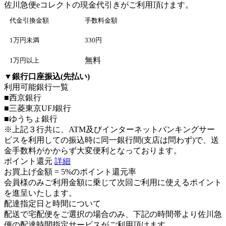
佐川急便eコレクト
の現金代引きがご利用頂けます。
代金引換金額
手数料金額
1万円未満
330円
無料
1万円以上
▼
銀行口座振込(先払い)
利用可能銀行一覧
■西京銀行
■三菱東京UFJ銀行
■ゆうちょ銀行
※上記３行共に、ATM及びインターネットバンキングサー
ビスを利用しての振込時に同一銀行間(支店は問わず)で、送
金手数料がかからず大変便利となっております。
ポイント還元
詳細
お買上げ金額 =
5%のポイント還元率
会員様のみご利用金額に乗じて次回ご利用に使えるポイント
を進呈いたします。
配達指定日と時間について
配送で宅配便をご選択の場合のみ、下記の時間帯より佐川急
便の配達時間指定サービスがご利用頂けます。