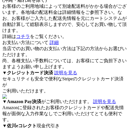
(沖縄・離れ島を除く)
お客様のご利用地域によって別途配送料がかかる場合がござ
います。各地域の配送料金は詳細情報をご参照下さい。な
お、お客様がご入力した配送先情報を元にカートシステムが
自動計算して総額表示しますので、安心してお買い物して頂
けます。
詳細は
コチラ
をご覧ください。
お支払い方法について
詳細
当店でのお買い物のお支払い方法は下記の方法からお選びい
ただけます。
尚、各種支払い手数料については、お客様にてご負担下さい
ますようお願い申し上げます。
▼
クレジットカード決済
説明を見る
セキュリティも安全で便利なStripeのクレジットカード決済
が
ご利用いただけます。
▼
Amazon Pay決済
がご利用いただけます。
説明を見る
Amazonに登録されたお客様のクレジットカードや配送先情
報が面倒な入力作業なしでご利用いただけてとても便利で
す。
▼
佐川eコレクト
現金代引き