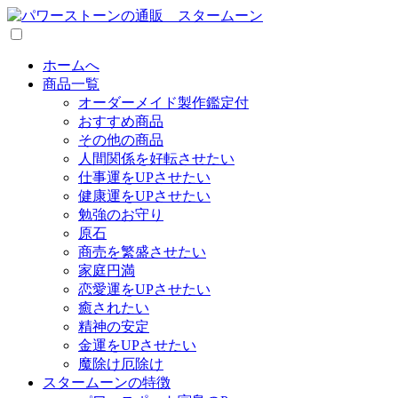
ホームへ
商品一覧
オーダーメイド製作鑑定付
おすすめ商品
その他の商品
人間関係を好転させたい
仕事運をUPさせたい
健康運をUPさせたい
勉強のお守り
原石
商売を繁盛させたい
家庭円満
恋愛運をUPさせたい
癒されたい
精神の安定
金運をUPさせたい
魔除け厄除け
スタームーンの特徴